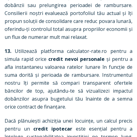
dobânzii sau prelungirea perioadei de rambursare.
Consilierii noștri evaluează portofoliul tău actual și îți
propun soluții de consolidare care reduc povara lunară,
oferindu-ți controlul total asupra propriilor economii și
un flux de numerar mult mai relaxat.
13.
Utilizează platforma calculator-rate.ro pentru a
simula rapid orice
credit nevoi personale
și pentru a
afla instantaneu valoarea ratelor lunare în funcție de
suma dorită și perioada de rambursare. Instrumentul
nostru îți permite să compari transparent ofertele
băncilor de top, ajutându-te să vizualizezi impactul
dobânzilor asupra bugetului tău înainte de a semna
orice contract de finanțare.
Dacă plănuiești achiziția unei locuințe, un calcul precis
pentru un
credit ipotecar
este esențial pentru a
înțelege sustenabilitatea investiției pe termen lung.