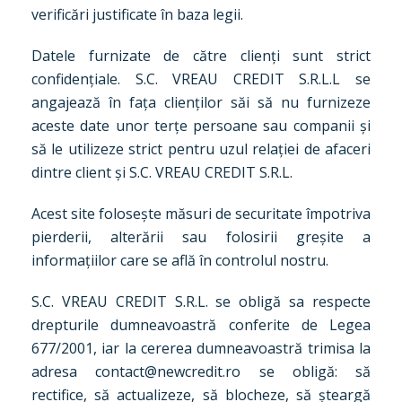
verificări justificate în baza legii.
Datele furnizate de către clienți sunt strict
confidențiale. S.C. VREAU CREDIT S.R.L.L se
angajează în fața clienților săi să nu furnizeze
aceste date unor terțe persoane sau companii și
să le utilizeze strict pentru uzul relației de afaceri
dintre client și S.C. VREAU CREDIT S.R.L.
Acest site folosește măsuri de securitate împotriva
pierderii, alterării sau folosirii greșite a
informațiilor care se află în controlul nostru.
S.C. VREAU CREDIT S.R.L. se obligă sa respecte
drepturile dumneavoastră conferite de Legea
677/2001, iar la cererea dumneavoastră trimisa la
adresa contact@newcredit.ro se obligă: să
rectifice, să actualizeze, să blocheze, să șteargă