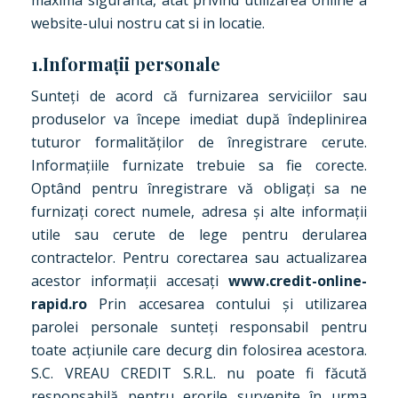
maxima siguranta, atat privind utilizarea online a
website-ului nostru cat si in locatie.
1.Informații personale
Sunteți de acord că furnizarea serviciilor sau
produselor va începe imediat după îndeplinirea
tuturor formalităților de înregistrare cerute.
Informațiile furnizate trebuie sa fie corecte.
Optând pentru înregistrare vă obligați sa ne
furnizați corect numele, adresa și alte informații
utile sau cerute de lege pentru derularea
contractelor. Pentru corectarea sau actualizarea
acestor informații accesați
www.credit-online-
rapid.ro
Prin accesarea contului și utilizarea
parolei personale sunteți responsabil pentru
toate acțiunile care decurg din folosirea acestora.
S.C. VREAU CREDIT S.R.L. nu poate fi făcută
responsabilă pentru erorile survenite în urma