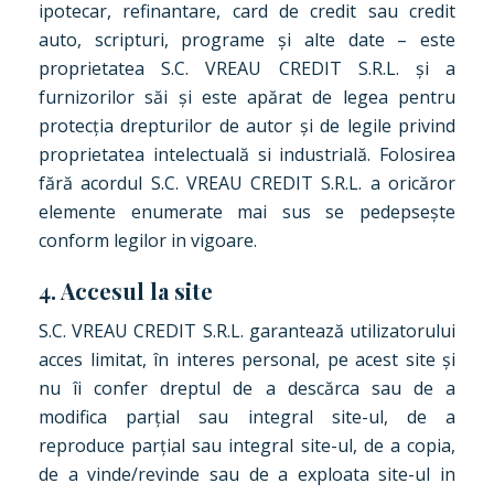
ipotecar, refinantare, card de credit sau credit
auto, scripturi, programe și alte date – este
proprietatea S.C. VREAU CREDIT S.R.L. și a
furnizorilor săi și este apărat de legea pentru
protecția drepturilor de autor și de legile privind
proprietatea intelectuală si industrială. Folosirea
fără acordul S.C. VREAU CREDIT S.R.L. a oricăror
elemente enumerate mai sus se pedepsește
conform legilor in vigoare.
4. Accesul la site
S.C. VREAU CREDIT S.R.L. garantează utilizatorului
acces limitat, în interes personal, pe acest site și
nu îi confer dreptul de a descărca sau de a
modifica parțial sau integral site-ul, de a
reproduce parțial sau integral site-ul, de a copia,
de a vinde/revinde sau de a exploata site-ul in