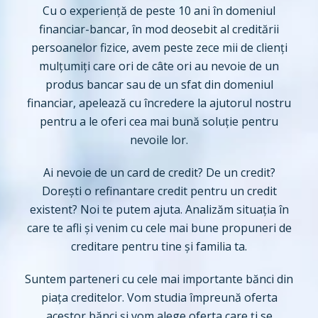
Cu o experiență de peste 10 ani în domeniul
financiar-bancar, în mod deosebit al creditării
persoanelor fizice, avem peste zece mii de clienți
mulțumiți care ori de câte ori au nevoie de un
produs bancar sau de un sfat din domeniul
financiar, apelează cu încredere la ajutorul nostru
pentru a le oferi cea mai bună soluție pentru
nevoile lor.
Ai nevoie de un card de credit? De un credit?
Dorești o refinantare credit pentru un credit
existent? Noi te putem ajuta. Analizăm situația în
care te afli și venim cu cele mai bune propuneri de
creditare pentru tine și familia ta.
Suntem parteneri cu cele mai importante bănci din
piața creditelor. Vom studia împreună oferta
acestor bănci și vom alege oferta care ți se