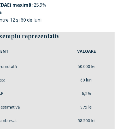
(DAE) maximă:
25.9%
%
ntre 12 și 60 de luni
xemplu reprezentativ
MENT
VALOARE
rumutată
50.000 lei
ata
60 luni
AE
6,5%
 estimativă
975 lei
rambursat
58.500 lei