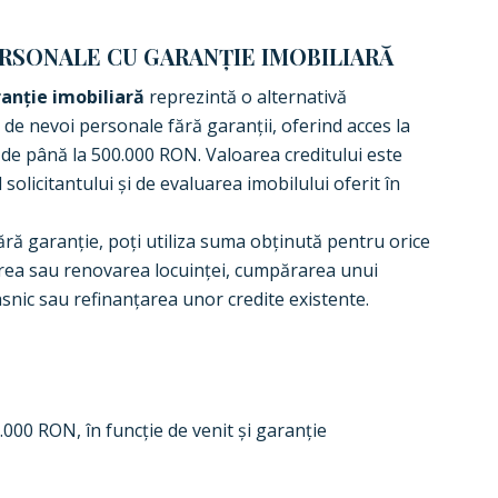
ERSONALE CU GARANȚIE IMOBILIARĂ
anție imobiliară
reprezintă o alternativă
 de nevoi personale fără garanții, oferind acces la
 de până la 500.000 RON. Valoarea creditului este
l solicitantului și de evaluarea imobilului oferit în
 fără garanție, poți utiliza suma obținută pentru orice
narea sau renovarea locuinței, cumpărarea unui
snic sau refinanțarea unor credite existente.
000 RON, în funcție de venit și garanție