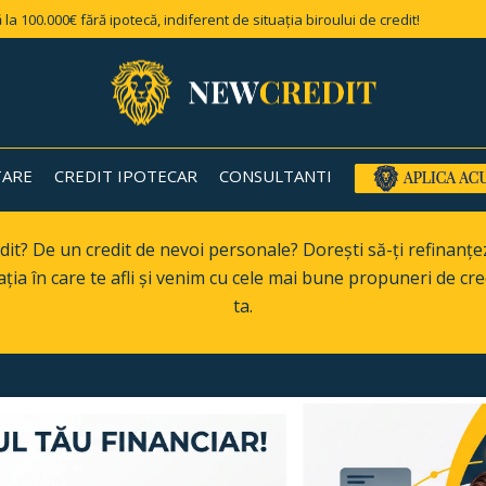
 la 100.000€ fără ipotecă, indiferent de situația biroului de credit!
TARE
CREDIT IPOTECAR
CONSULTANTI
dit? De un credit de nevoi personale? Dorești să-ți refinanțez
ția în care te afli și venim cu cele mai bune propuneri de cred
ta.