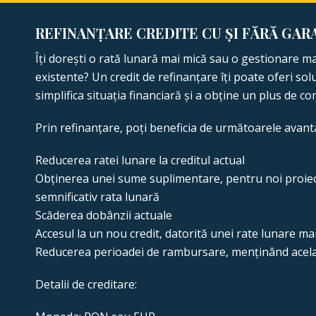
REFINANȚARE CREDITE CU ȘI FĂRĂ GAR
Îți dorești o rată lunară mai mică sau o gestionare mai
existente? Un credit de refinanțare îți poate oferi solu
simplifica situația financiară și a obține un plus de co
Prin refinanțare, poți beneficia de următoarele avanta
Reducerea ratei lunare la creditul actual
Obținerea unei sume suplimentare, pentru noi proiect
semnificativ rata lunară
Scăderea dobânzii actuale
Accesul la un nou credit, datorită unei rate lunare mai
Reducerea perioadei de rambursare, menținând același
Detalii de creditare: