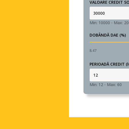
VALOARE CREDIT SOL
Min: 10000
-
Max: 2
DOBÂNDĂ DAE (%)
8.47
PERIOADĂ CREDIT (l
Min: 12
-
Max: 60