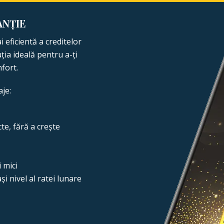
ANȚIE
 eficientă a creditelor
ția ideală pentru a-ți
nfort.
je:
e, fără a crește
 mici
 nivel al ratei lunare