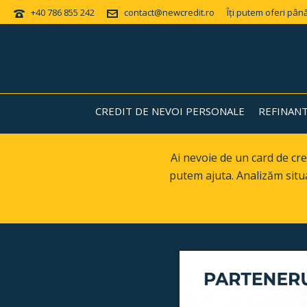
+40 786 855 242
contact@newcredit.ro
Îți putem oferi până
CREDIT DE NEVOI PERSONALE
REFINAN
Ai nevoie de un card de cre
putem ajuta. Analizăm situa