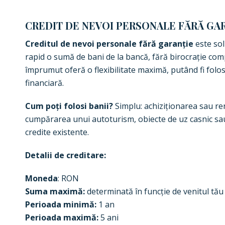
CREDIT DE NEVOI PERSONALE FĂRĂ GA
Creditul de nevoi personale fără garanție
este sol
rapid o sumă de bani de la bancă, fără birocrație comp
împrumut oferă o flexibilitate maximă, putând fi folos
financiară.
Cum poți folosi banii?
Simplu: achiziționarea sau re
cumpărarea unui autoturism, obiecte de uz casnic sau
credite existente.
Detalii de creditare:
Moneda
: RON
Suma maximă:
determinată în funcție de venitul tău 
Perioada minimă:
1 an
Perioada maximă:
5 ani