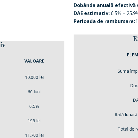
Dobânda anuală efectivă 
DAE estimativ:
6.5% – 25.9
Perioada de rambursare:
î
E
iv
ELE
VALOARE
Suma împ
10.000 lei
Dur
60 luni
D
6,5%
Rată lunară
195 lei
Total de 
11.700 lei