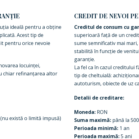
RANȚIE
CREDIT DE NEVOI P
uția ideală pentru a obține
Creditul de consum cu gar
licată. Acest tip de
superioară față de un credit
it pentru orice nevoie
sume semnificativ mai mari,
stabilită în funcție de venitu
garanție.
novarea locuinței,
La fel ca în cazul creditului
 chiar refinanțarea altor
tip de cheltuială: achizițio
autoturism, obiecte de uz ca
Detalii de creditare:
Moneda:
RON
(nu există o limită impusă)
Suma maximă:
până la 500.
Perioada minimă:
1 an
Perioada maximă:
5 ani