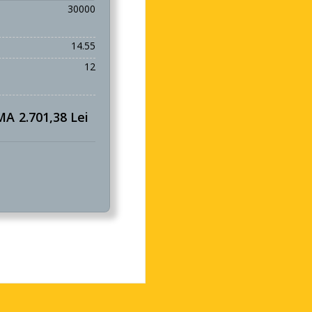
30000
14.55
12
MA
2.701,38 Lei