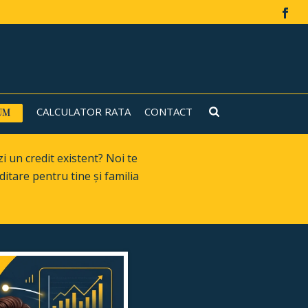
CALCULATOR RATA
CONTACT
i un credit existent? Noi te
itare pentru tine și familia